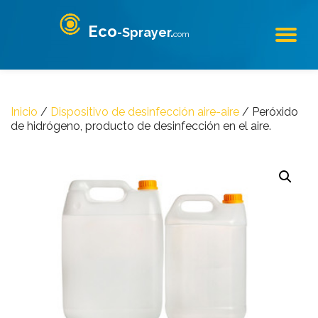
Eco
-Sprayer.
Skip
com
TO
to
content
NA
Inicio
/
Dispositivo de desinfección aire-aire
/ Peróxido
de hidrógeno, producto de desinfección en el aire.