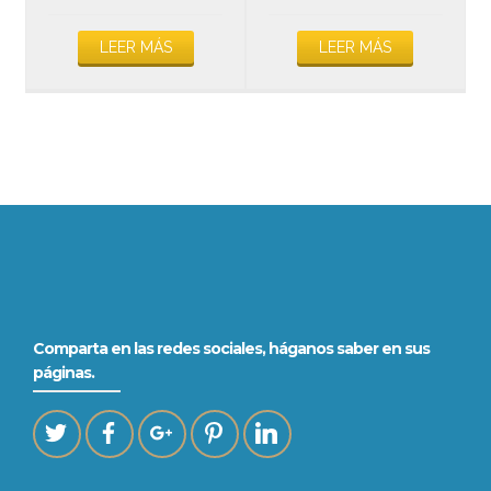
Valorado
con
LEER MÁS
LEER MÁS
5.00
de 5
Comparta en las redes sociales, háganos saber en sus
páginas.