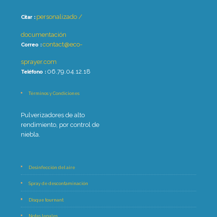
personalizado /
Citar :
documentación
contact@eco-
Correo :
sprayer.com
06.79.04.12.18
Teléfono :
Términos y Condiciones
Pulverizadores de alto
rendimiento, por control de
niebla.
Desinfección del aire
Spray de descontaminación
Disque tournant
Notas legales