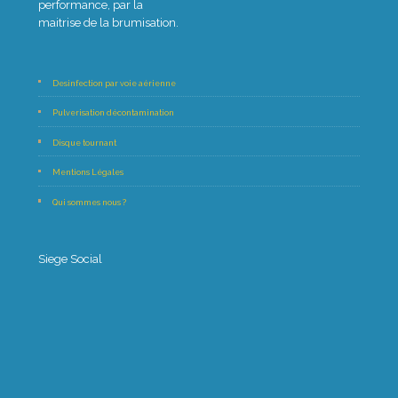
performance, par la
maitrise de la brumisation.
Desinfection par voie aérienne
Pulverisation décontamination
Disque tournant
Mentions Légales
Qui sommes nous ?
Siege Social