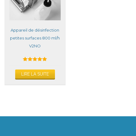
Appareil de désinfection
petites surfaces 800 ml/h
V2NO
Note
5.00
LIRE LA SUITE
sur 5