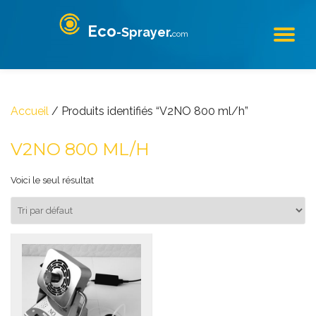
Eco
-Sprayer.
Aller
com
DÉ
au
contenu
LA
NA
Accueil
/ Produits identifiés “V2NO 800 ml/h”
V2NO 800 ML/H
Voici le seul résultat