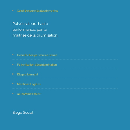
Conditions générales de ventes
Pulvérisateurs haute
performance, par la
maitrise de la brumisation.
Desinfection par voie aérienne
Pulverisation décontamination
Disque tournant
Mentions Légales
Qui sommes nous ?
Siege Social