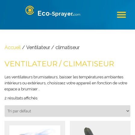
Eco
-Sprayer.
Aller
com
DÉ
au
contenu
LA
NA
Accueil
/ Ventilateur / climatiseur
VENTILATEUR / CLIMATISEUR
Les ventilateurs brumisateurs, baisser les températures ambiantes
intérieurs ou extérieurs, choisissez votre appareil en fonction de votre
espace a brumiser .
2 résultats affichés